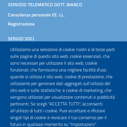
SERVIZIO TELEMATICO DOTT. BIANCO
Consulenza personale EE. LL.
Registrazione
SERVIZI SOCI
Consulenza appalti Avv. Ponti
Utilizziamo una selezione di cookie nostri e di terze parti
sulle pagine di questo sito web: cookie essenziali, che
Consulenza legale Avv. Nicolini
sono necessari per utilizzare il sito web; cookie
Servizio informazione e approfondimento ASEL
funzionali, che forniscono una migliore facilità d'uso
Registrazione soci
quando si utilizza il sito web; cookie di prestazione, che
utilizziamo per generare dati aggregati sull'utilizzo del
sito web e sulle statistiche; e cookie di marketing, che
Footer last
vengono utilizzati per visualizzare contenuti e pubblicità
|
|
www.aselsardegna.it
asel@aselsardegna.it
aselsardegna@pec.it
pertinenti. Se scegli "ACCETTA TUTTI", acconsenti
|
Stato dei servizi
all'utilizzo di tutti i cookie. Puoi accettare e rifiutare
singoli tipi di cookie e revocare il tuo consenso per il
futuro in qualsiasi momento su "Impostazioni".