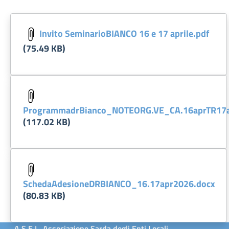
Documento:
Invito SeminarioBIANCO 16 e 17 aprile.pdf
(75.49 KB)
Documento:
ProgrammadrBianco_NOTEORG.VE_CA.16aprTR17a
(117.02 KB)
Documento:
SchedaAdesioneDRBIANCO_16.17apr2026.docx
(80.83 KB)
A.S.E.L. Associazione Sarda degli Enti Locali