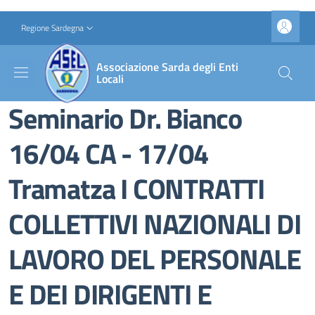
Salta al contenuto principale
Skip to footer content
Slim top
Regione Sardegna
Associazione Sarda degli Enti
Locali
Seminario Dr. Bianco
16/04 CA - 17/04
Tramatza I CONTRATTI
COLLETTIVI NAZIONALI DI
LAVORO DEL PERSONALE
E DEI DIRIGENTI E