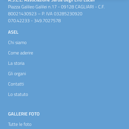
Piazza Galileo Galilei n.17 - 09128 CAGLIARI - C.F.
80021430923 – P. IVA 03285230920
070.42233 - 349.7027578
Footer menu
ASEL
Chi siamo
Come aderire
La storia
Gli organi
Contatti
Lo statuto
GALLERIE FOTO
Tutte le foto