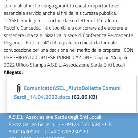
comunali affinché venga garantito questo importante ed
essenziale servizio anche ai fini della sicurezza pubblica.
“L’ASEL Sardegna – conclude la sua lettera il Presidente
Rodolfo Cancedda - è disponibile a concorrere ad elaborare e
sostenere una tale iniziativa in sede di Conferenza Permanente
Regione – Enti Locali” della quale ha chiesto la formale
convocazione per una decisione nel merito della proposta. CON
PREGHIERA DI CORTESE PUBBLICAZIONE Cagliari 14 aprile
2022 Ufficio Stampa A.S.E.L. Associazione Sarda Enti Locali
Allegato:
Documento:
ComunicatoASEL_AiutoBollette Comuni
Sardi_14.04.2022.docx
(62.86 KB)
A.S.E.L. Associazione Sarda degli Enti Locali
Piazza Galileo Galilei n.17 - 09128 CAGLIARI - C.F.
80021430923 – P. IVA 03285230920