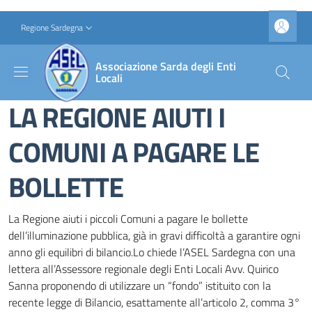
Salta al contenuto principale
Skip to footer content
Slim top
Regione Sardegna
Associazione Sarda degli Enti
Locali
LA REGIONE AIUTI I
COMUNI A PAGARE LE
BOLLETTE
La Regione aiuti i piccoli Comuni a pagare le bollette
dell’illuminazione pubblica, già in gravi difficoltà a garantire ogni
anno gli equilibri di bilancio.Lo chiede l’ASEL Sardegna con una
lettera all’Assessore regionale degli Enti Locali Avv. Quirico
Sanna proponendo di utilizzare un “fondo” istituito con la
recente legge di Bilancio, esattamente all’articolo 2, comma 3°