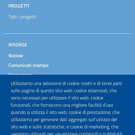
PROGETTI
Tutti i progetti
RISORSE
Notizie
Comunicati stampa
Formazione
Utilizziamo una selezione di cookie nostri e di terze parti
Progetto ResiliEurope
sulle pagine di questo sito web: cookie essenziali, che
Servizio telematico
sono necessari per utilizzare il sito web; cookie
Links
funzionali, che forniscono una migliore facilità d'uso
quando si utilizza il sito web; cookie di prestazione, che
SERVIZIO TELEMATICO DOTT. BIANCO
utilizziamo per generare dati aggregati sull'utilizzo del
sito web e sulle statistiche; e cookie di marketing, che
Consulenza personale EE. LL.
vengono utilizzati per visualizzare contenuti e pubblicità