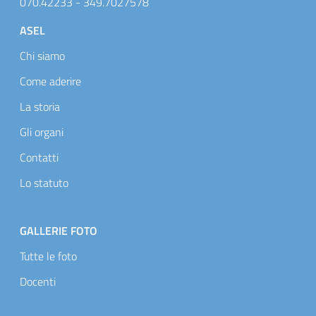
070.42233 - 349.7027578
Footer menu
ASEL
Chi siamo
Come aderire
La storia
Gli organi
Contatti
Lo statuto
GALLERIE FOTO
Tutte le foto
Docenti